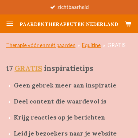
zichtbaarheid
Ga
direct
PAARDENTHERAPEUTEN NEDERLAND
naar
de
hoofdinhoud
Therapie vóór en mét paarden
»
Equitine
»
GRATIS
17
GRATIS
inspiratietips
Geen gebrek meer aan inspiratie
Deel content die waardevol is
Krijg reacties op je berichten
Leid je bezoekers naar je website