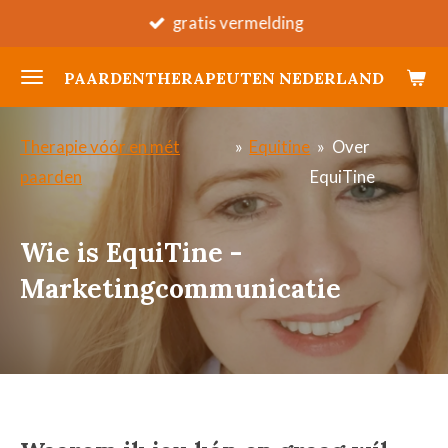
gratis vermelding
Ga
direct
PAARDENTHERAPEUTEN NEDERLAND
naar
de
hoofdinhoud
Therapie vóór en mét
»
Equitine
»
Over
paarden
EquiTine
Wie is EquiTine -
Marketingcommunicatie