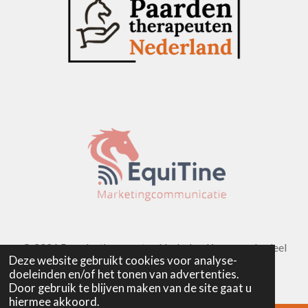
r
r
r
r
r
g
r
r
r
r
:
e
e
e
e
4
n
n
n
n
.
5
7
4
7
1
2
6
4
3
© 2026 Paardentherapeuten Nederland is een onderdeel
Deze website gebruikt cookies voor analyse-
6
van
EquiTine - Marketingcommunicatie
doeleinden en/of het tonen van advertenties.
7
Door gebruik te blijven maken van de site gaat u
8
hiermee akkoord.