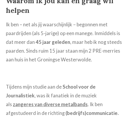
Waarom ik jou kán en graag wíl
helpen
Ik ben – net als jij waarschijnlijk – begonnen met
paardrijden (als 5-jarige) op een manege. Inmiddels is
dat meer dan
45 jaar geleden
, maar heb ik nog steeds
paarden. Sinds ruim 15 jaar staan mijn 2 PRE-merries
aan huis in het Groningse Westerwolde.
Tijdens mijn studie aan de
School voor de
Journalistiek
, was ik fanatiek in de muziek
als
zangeres van diverse metalbands
. Ik ben
afgestudeerd in de richting
(bedrijfs)communicatie.