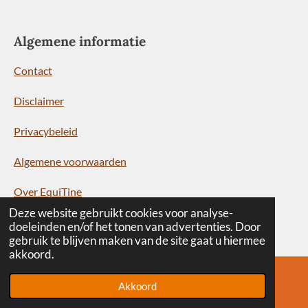
Algemene informatie
Contact
Disclaimer
Privacybeleid
Algemene voorwaarden
Over EquiTine
Deze website gebruikt cookies voor analyse-
Portfolio
doeleinden en/of het tonen van advertenties. Door
gebruik te blijven maken van de site gaat u hiermee
Blogs
akkoord.
Akkoord
E-mailadres
Instagram
Volg je ons al?