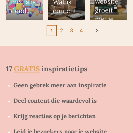
website
media is
Wat is
groeit
dood...
content
met je
mee
1
2
3
4
17
GRATIS
inspiratietips
Geen gebrek meer aan inspiratie
Deel content die waardevol is
Krijg reacties op je berichten
Leid je bezoekers naar je website