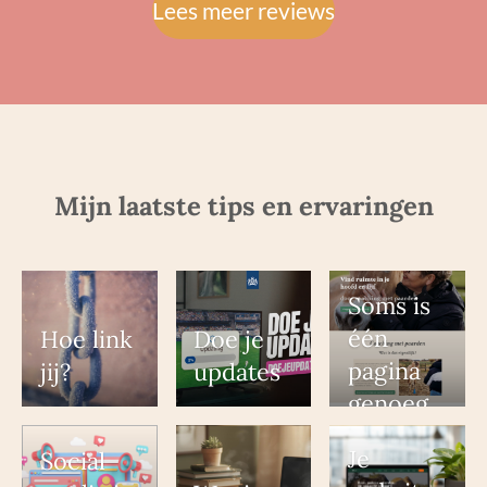
Lees meer reviews
Mijn laatste tips en ervaringen
Soms is
één
Hoe link
Doe je
pagina
jij?
updates
genoeg
Je
Social