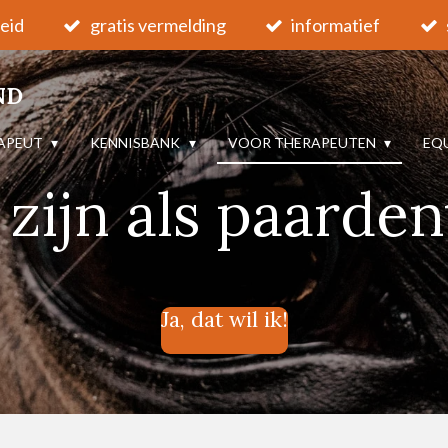
eid
gratis vermelding
informatief
ND
RAPEUT
KENNISBANK
VOOR THERAPEUTEN
EQ
 zijn als paarde
Ja, dat wil ik!