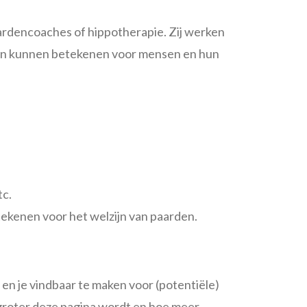
ardencoaches of hippotherapie. Zij werken
rden kunnen betekenen voor mensen en hun
tc.
etekenen voor het welzijn van paarden.
n je vindbaar te maken voor (potentiële)
groter deze pagina wordt en hoe meer