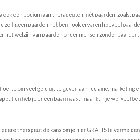
na ook een podium aan therapeuten mét paarden, zoals: pa
 die zelf geen paarden hebben - ook ervaren hoeveel paa
ver het welzijn van paarden onder mensen zonder paarden.
hoefte om veel geld uit te geven aan reclame, marketing e
rapeut en heb je er een baan naast, maar kun je wel veel b
dere therapeut de kans om je hier GRATIS te vermelden e
n en hoe meer mensen deze pagina weten te vinden; hoe 