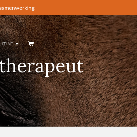
samenwerking
UITINE
ntherapeut