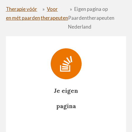
Therapie vóór
»
Voor
»
Eigen pagina op
en mét paarden
therapeuten
Paardentherapeuten
Nederland
Je eigen
pagina