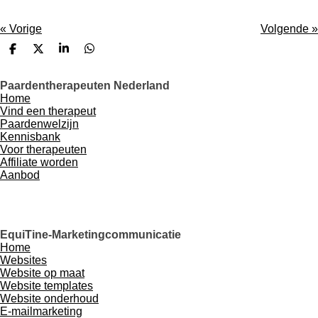
«
Vorige
Volgende
»
D
D
S
D
e
e
h
e
l
e
a
l
Paardentherapeuten Nederland
e
l
r
e
Home
n
e
n
Vind een therapeut
Paardenwelzijn
Kennisbank
Voor therapeuten
Affiliate worden
Aanbod
EquiTine-Marketingcommunicatie
Home
Websites
Website op maat
Website templates
Website onderhoud
E-mailmarketing