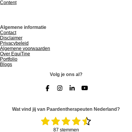
Content
Algemene informatie
Contact
Disclaimer
Privacybeleid
Algemene voorwaarden
Over EquiTine
Portfolio
Blogs
Volg je ons al?
F
I
L
Y
a
n
i
o
c
s
n
u
e
t
k
T
Wat vind jij van Paardentherapeuten Nederland?
b
a
e
u
1
2
3
4
5
o
g
d
b
R
S
o
r
I
e
a
t
s
s
s
s
s
t
e
k
a
n
87 stemmen