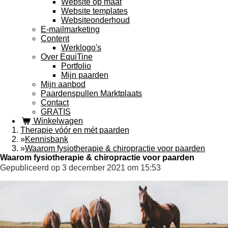
Website op maat
Website templates
Websiteonderhoud
E-mailmarketing
Content
Werklogo's
Over EquiTine
Portfolio
Mijn paarden
Mijn aanbod
Paardenspullen Marktplaats
Contact
GRATIS
Winkelwagen
Therapie vóór en mét paarden
»
Kennisbank
»
Waarom fysiotherapie & chiropractie voor paarden
Waarom fysiotherapie & chiropractie voor paarden
Gepubliceerd op 3 december 2021 om 15:53