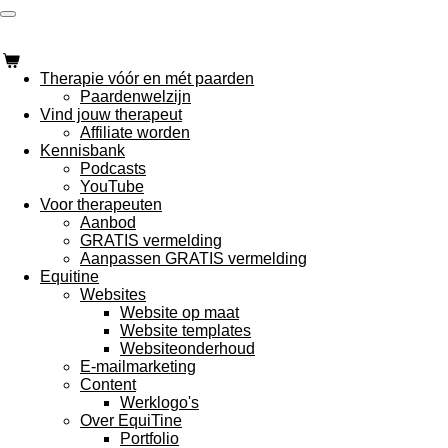
Ga
Paardentherapeuten Nederland
direct
naar
de
Therapie vóór en mét paarden
hoofdinhoud
Paardenwelzijn
Vind jouw therapeut
Affiliate worden
Kennisbank
Podcasts
YouTube
Voor therapeuten
Aanbod
GRATIS vermelding
Aanpassen GRATIS vermelding
Equitine
Websites
Website op maat
Website templates
Websiteonderhoud
E-mailmarketing
Content
Werklogo's
Over EquiTine
Portfolio