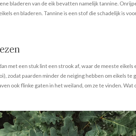
oene bladeren van de eik bevatten namelijk tannine. Onrij
ikels en bladeren. Tannine is een stof die schadelijk is voo
nezen
dan met een stuk lint een strook af, waar de meeste eikels
oi), zodat paarden minder de neiging hebben om eikels te 
aven ook flinke gaten in het weiland, om ze te vinden. Wat