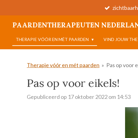
zichtbaarh
Ga
direct
PAARDENTHERAPEUTEN NEDERLA
naar
de
THERAPIE VÓÓR EN MÉT PAARDEN
VIND JOUW TH
hoofdinhoud
Therapie vóór en mét paarden
»
Pas op voor e
Pas op voor eikels!
Gepubliceerd op 17 oktober 2022 om 14:53