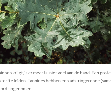
nnen krijgt, is er meestal niet veel aan de hand. Een grot
ot sterfte leiden. Tannines hebben een adstringerende (s
 wordt ingenomen.