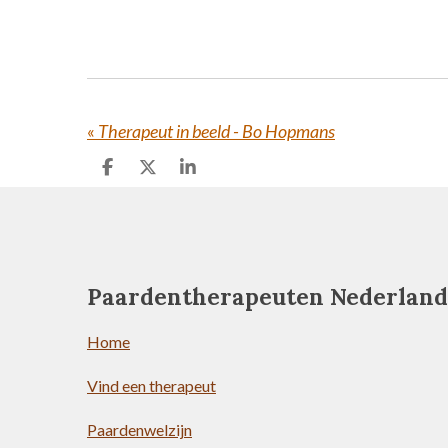
«
Therapeut in beeld - Bo Hopmans
D
D
S
e
e
h
l
e
a
e
l
r
n
e
Paardentherapeuten Nederland
Home
Vind een therapeut
Paardenwelzijn