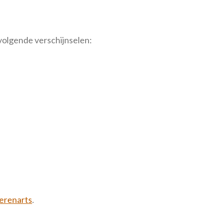
 volgende verschijnselen:
ierenarts
.