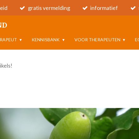
eid
gratis vermelding
informatief
ND
ERAPEUT
KENNISBANK
VOOR THERAPEUTEN
E
ikels!