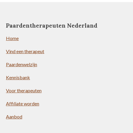
e
e
h
e
l
e
a
l
e
l
r
e
n
e
n
Paardentherapeuten Nederland
Home
Vind een therapeut
Paardenwelzijn
Kennisbank
Voor therapeuten
Affiliate worden
Aanbod