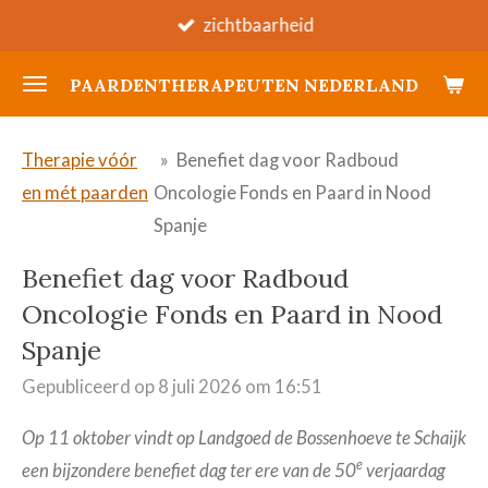
zichtbaarheid
Ga
direct
PAARDENTHERAPEUTEN NEDERLAND
naar
de
hoofdinhoud
Therapie vóór
»
Benefiet dag voor Radboud
en mét paarden
Oncologie Fonds en Paard in Nood
Spanje
Benefiet dag voor Radboud
Oncologie Fonds en Paard in Nood
Spanje
Gepubliceerd op 8 juli 2026 om 16:51
Op 11 oktober vindt op Landgoed de Bossenhoeve te Schaijk
e
een bijzondere benefiet dag ter ere van de 50
verjaardag