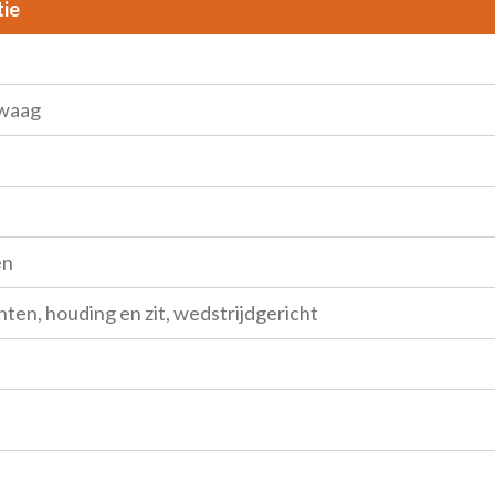
tie
zwaag
en
hten, houding en zit, wedstrijdgericht