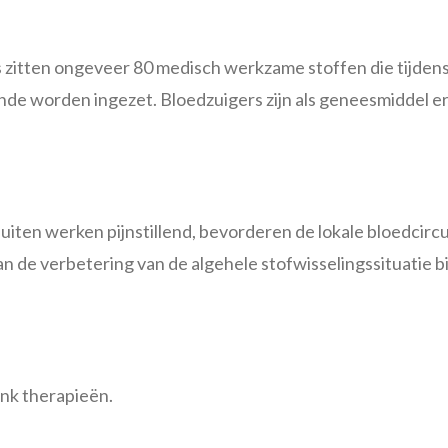
s zitten ongeveer 80 medisch werkzame stoffen die tijden
unde worden ingezet. Bloedzuigers zijn als geneesmiddel 
iten werken pijnstillend, bevorderen de lokale bloedcircul
aan de verbetering van de algehele stofwisselingssituatie 
nk therapieën.