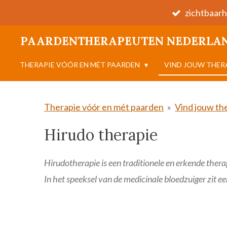
zichtbaarh
Ga
direct
PAARDENTHERAPEUTEN NEDERLA
naar
de
THERAPIE VÓÓR EN MÉT PAARDEN
VIND JOUW THE
hoofdinhoud
Therapie vóór en mét paarden
»
Vind jouw th
Hirudo therapie
Hirudotherapie is een traditionele en erkende thera
In het speeksel van de medicinale bloedzuiger zit 