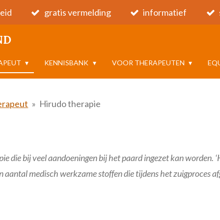
eid
gratis vermelding
informatief
ND
RAPEUT
KENNISBANK
VOOR THERAPEUTEN
EQ
erapeut
»
Hirudo therapie
pie die bij veel aandoeningen bij het paard ingezet kan worden.
‘
een aantal medisch werkzame stoffen die tijdens het zuigproces 