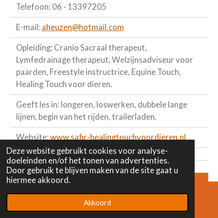
Telefoon: 06 - 13397205
E-mail:
aheuzen@hotmail.com
Opleiding: Cranio Sacraal therapeut,
Lymfedrainage therapeut, Welzijnsadviseur voor
paarden, Freestyle instructrice, Equine Touch,
Healing Touch voor dieren.
Geeft les in: longeren, loswerken, dubbele lange
lijnen, begin van het rijden, trailerladen.
Website:
www.safir-healingtouchvoordieren.nl
Deze website gebruikt cookies voor analyse-
doeleinden en/of het tonen van advertenties.
Door gebruik te blijven maken van de site gaat u
hiermee akkoord.
EquiNardo
Contactpersoon: Daisy van Velzen
Akkoord
E-mailadres
Instagram