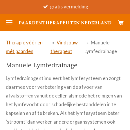
gratis vermelding
Ga
direct
PAARDENTHERAPEUTEN NEDERLAND
naar
de
hoofdinhoud
Therapie vóór en
»
Vind jouw
»
Manuele
mét paarden
therapeut
Lymfedrainage
Manuele Lymfedrainage
Lymfedrainage stimuleert het lymfesysteem en zorgt
daarmee voor verbetering van de afvoer van
afvalstoffen vanuit de cellen alsmede het reinigen van
het lymfevocht door schadelijke bestanddelen in te
kapselen en af te breken. Als het lymfesysteem beter
‘stroomt’ dan werken andere orgaansystemen ook