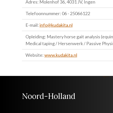
Adres: Molenhof 36, 4031 JV, Ingen
Telefoonnummer: 06 - 25066122
E-mail:
info@kudakita.nl
Opleiding: Mastery horse gait analysis (equ
Medical taping / Hersenwerk / Passive Physio 
Website:
www.kudakita.nl
Noord-Holland