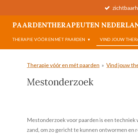
zichtbaarh
Ga
direct
PAARDENTHERAPEUTEN NEDERLA
naar
de
THERAPIE VÓÓR EN MÉT PAARDEN
VIND JOUW THE
hoofdinhoud
Therapie vóór en mét paarden
»
Vind jouw th
Mestonderzoek
Mestonderzoek voor paarden is
een techniek 
zand, om zo gericht te kunnen ontwormen en r