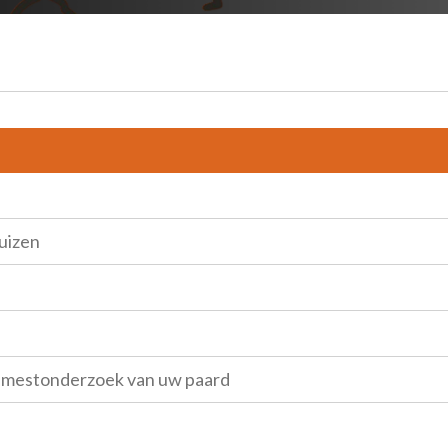
uizen
or mestonderzoek van uw paard