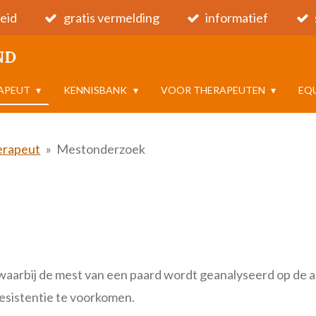
eid
gratis vermelding
informatief
ND
RAPEUT
KENNISBANK
VOOR THERAPEUTEN
EQ
erapeut
»
Mestonderzoek
waarbij de mest van een paard wordt geanalyseerd op de 
esistentie te voorkomen
.