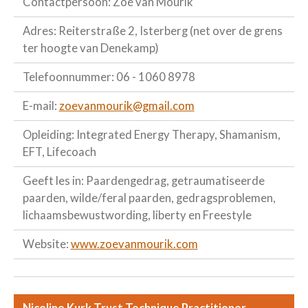
Contactpersoon: Zoë van Mourik
Adres: Reiterstraße 2, Isterberg (net over de grens
ter hoogte van Denekamp)
Telefoonnummer: 06 - 1060 8978
E-mail:
zoevanmourik@gmail.com
Opleiding: Integrated Energy Therapy, Shamanism,
EFT, Lifecoach
Geeft les in: Paardengedrag, getraumatiseerde
paarden, wilde/feral paarden, gedragsproblemen,
lichaamsbewustwording, liberty en Freestyle
Website:
www.zoevanmourik.com
Nicoline Kurk Trust Technique Practitioner