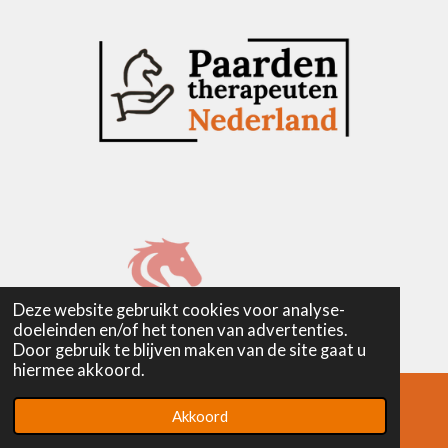
m
i
e
e
e
e
e
e
n
n
r
r
r
r
r
g
r
r
r
r
:
e
e
e
e
4
n
n
n
n
.
5
7
4
7
1
Deze website gebruikt cookies voor analyse-
2
doeleinden en/of het tonen van advertenties.
6
Door gebruik te blijven maken van de site gaat u
hiermee akkoord.
4
3
© 2026 Paardentherapeuten Nederland is een onderdeel
Akkoord
E-mailadres
Instagram
6
van
EquiTine - Marketingcommunicatie