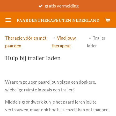
gratis vermelding
Ga
direct
PAARDENTHERAPEUTEN NEDERLAND
naar
de
hoofdinhoud
Therapie vóór en mét
»
Vind jouw
»
Trailer
paarden
therapeut
laden
Hulp bij trailer laden
Waarom zou een paard jou volgen een donkere,
wiebelige ruimte in zoals een trailer?
Middels grondwerk kun je het paard leren jou te
vertrouwen, maar ook hoe hij zichzelf kan ontspannen.