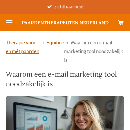
zichtbaarheid
Ga
direct
PAARDENTHERAPEUTEN NEDERLAND
naar
de
hoofdinhoud
Therapie vóór
»
Equitine
»
Waarom een e-mail
en mét paarden
marketing tool noodzakelijk
is
Waarom een e-mail marketing tool
noodzakelijk is