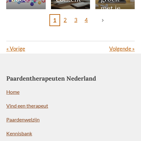
met je
mee
1
2
3
4
«
Vorige
Volgende
»
Paardentherapeuten Nederland
Home
Vind een therapeut
Paardenwelzijn
Kennisbank