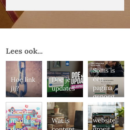
Lees ook...
Soms is
één
Hoe link
Doe je
pagina
jij?
updates
genoeg
Je
Social
website
media is
Wat is
groeit
dood...
content