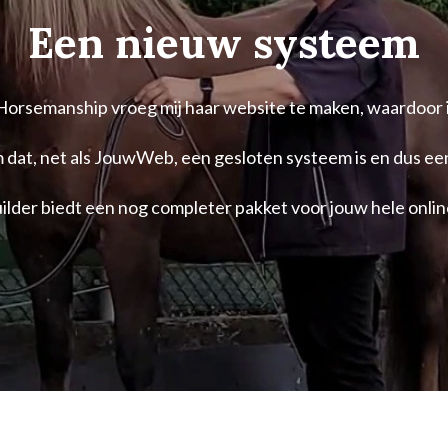
Een nieuw systeem
Horsemanship vroeg mij haar website te maken, waardoor 
 dat, net als JouwWeb, een gesloten systeem is en dus een a
lder biedt een nog completer pakket voor jouw hele onlin