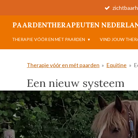
zichtbaarh
Ga
direct
PAARDENTHERAPEUTEN NEDERLA
naar
de
THERAPIE VÓÓR EN MÉT PAARDEN
VIND JOUW THE
hoofdinhoud
Therapie vóór en mét paarden
»
Equitine
»
E
Een nieuw systeem