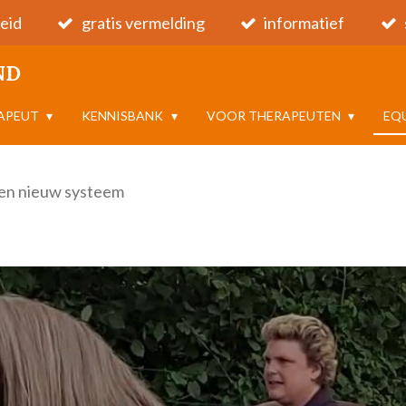
eid
gratis vermelding
informatief
ND
RAPEUT
KENNISBANK
VOOR THERAPEUTEN
EQ
en nieuw systeem