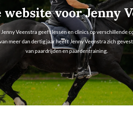
 website voor Jenny V
e
Jenny Veenstra geeft lessen en clinics op verschillende 
n meer dan dertig jaar heeft Jenny Veenstra zich gevesti
van paardrijden en paardentraining.