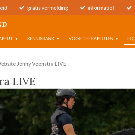
eid
gratis vermelding
informatief
ND
RAPEUT
KENNISBANK
VOOR THERAPEUTEN
EQ
ebsite Jenny Veenstra LIVE
ra LIVE