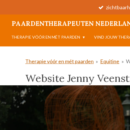
zichtbaarh
Ga
direct
PAARDENTHERAPEUTEN NEDERLA
naar
de
THERAPIE VÓÓR EN MÉT PAARDEN
VIND JOUW THE
hoofdinhoud
Therapie vóór en mét paarden
»
Equitine
»
W
Website Jenny Veenst