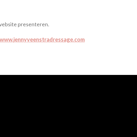
website presenteren.
www.jennyveenstradressage.com