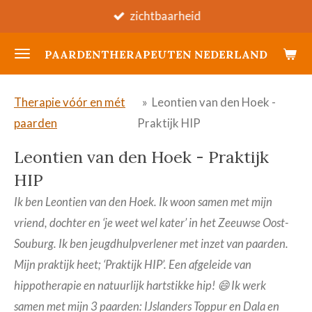
zichtbaarheid
Ga
direct
PAARDENTHERAPEUTEN NEDERLAND
naar
de
hoofdinhoud
Therapie vóór en mét
»
Leontien van den Hoek -
paarden
Praktijk HIP
Leontien van den Hoek - Praktijk
HIP
Ik ben Leontien van den Hoek. Ik woon samen met mijn
vriend, dochter en ‘je weet wel kater’ in het Zeeuwse Oost-
Souburg. Ik ben jeugdhulpverlener met inzet van paarden.
Mijn praktijk heet; ‘Praktijk HIP’. Een afgeleide van
hippotherapie en natuurlijk hartstikke hip! 😄
Ik werk
samen met mijn 3 paarden: IJslanders Toppur en Dala en