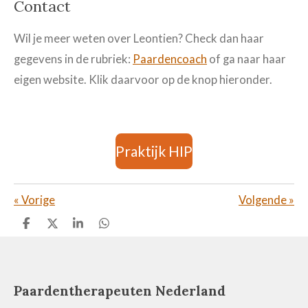
Contact
Wil je meer weten over Leontien? Check dan haar
gegevens in de rubriek:
Paardencoach
of ga naar haar
eigen website. Klik daarvoor op de knop hieronder.
Praktijk HIP
«
Vorige
Volgende
»
D
D
S
D
e
e
h
e
l
e
a
l
e
l
r
e
n
e
n
Paardentherapeuten Nederland