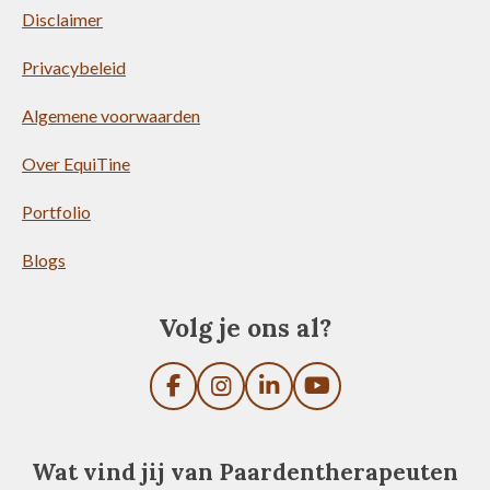
Disclaimer
Privacybeleid
Algemene voorwaarden
Over EquiTine
Portfolio
Blogs
Volg je ons al?
F
I
L
Y
a
n
i
o
c
s
n
u
e
t
k
T
Wat vind jij van Paardentherapeuten
b
a
e
u