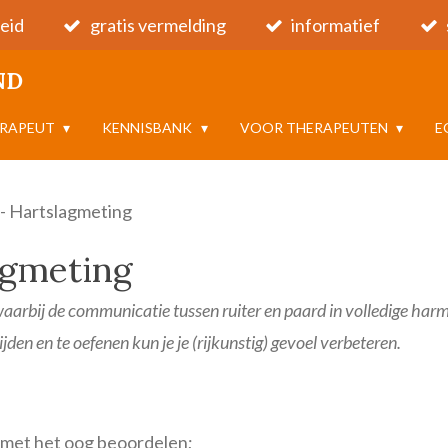
eid
gratis vermelding
informatief
ND
ERAPEUT
KENNISBANK
VOOR THERAPEUTEN
E
- Hartslagmeting
agmeting
aarbij de communicatie tussen ruiter en paard in volledige harmo
jden en te oefenen kun je je (rijkunstig) gevoel verbeteren.
k met het oog beoordelen;