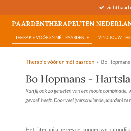
zichtbaarh
Ga
direct
PAARDENTHERAPEUTEN NEDERLA
naar
de
THERAPIE VÓÓR EN MÉT PAARDEN
VIND JOUW TH
hoofdinhoud
Therapie vóór en mét paarden
»
Bo Hopmans 
Bo Hopmans - Hartsl
Kan jij ook zo genieten van een mooie combinatie, w
gevoel’ heeft. Door veel (verschillende paarden) te ri
Het rijtechnische gevoel kunnen we natuurlij