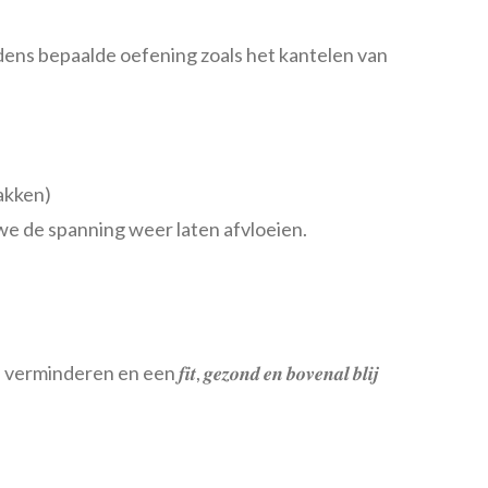
ijdens bepaalde oefening zoals het kantelen van
makken)
n we de spanning weer laten afvloeien.
een 𝒇𝒊𝒕, 𝒈𝒆𝒛𝒐𝒏𝒅 𝒆𝒏 𝒃𝒐𝒗𝒆𝒏𝒂𝒍 𝒃𝒍𝒊𝒋